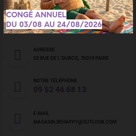
cela nos informations de contact dans les conditions d'utilisation du
site.
CONGÉ ANNUEL
DU 03/08 AU 24/08/2026
ADRESSE
53 RUE DE L'OURCQ, 75019 PARIS
NOTRE TÉLÉPHONE
09 52 46 68 13
E-MAIL
MAGASIN.BEHAPPY@OUTLOOK.COM